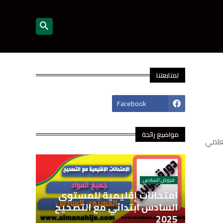
لمتابعتنا
footer-wrapper
Facebook
مواضيع رائجة
ة لمتعلمي
فروض السادس
امتحانات إقليمية للمستوى
السادس ابتدائي مع التصحيح
2025